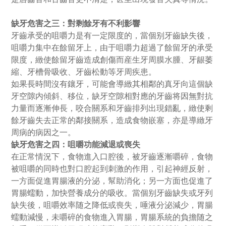
缺牙危害之三：對剩餘牙有不利影響
牙齒承受的咀嚼力是有一定限度的，當個别牙齒缺失後，
咀嚼力集中在餘留牙上，由于咀嚼力超過了餘留牙的承受
限度，緻使餘留牙齒造成創傷而産生牙周膜水腫、牙龈萎
縮、牙槽骨吸收、牙齒松動等牙周疾患。
如果長時間沒有鑲牙，可能會導緻其相鄰的真牙向這個缺
牙空隙内傾斜、移位，缺牙空隙相對應的牙齒将因無對抗
力量而逐漸伸長，咬合關系和牙齒排列出現錯亂，緻使剩
餘牙齒失去正常的鄰接關系，造成食物嵌塞，亦是導緻牙
周病的病因之一。
缺牙危害之四：咀嚼功能減退或喪失
在正常情況下，食物進入口腔後，被牙齒逐漸嚼碎，食物
被咀嚼的同時也對口腔起到刺激的作用，引起神經反射，
一方面促進胃腸液的分泌，幫助消化；另一方面也促進了
胃腸蠕動，加快營養成分的吸收。當個别牙齒缺失或牙列
缺失後，咀嚼效率随之降低或喪失，唾液分泌減少，胃腸
蠕動減慢，未嚼碎的食物進入胃腸，胃腸系統的負擔随之