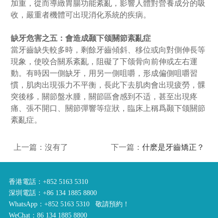
加重，從而導緻胃腸功能紊亂，影響人體對營養成分的吸
收，嚴重者機體可出現消化系統的疾病。
缺牙危害之五：會造成颞下颌關節紊亂症
當牙齒缺失較多時，剩餘牙齒傾斜、移位或向對側伸長等
現象，使咬合關系紊亂，阻礙了下颌骨向前伸或左右運
動。有時因一側缺牙，用另一側咀嚼，形成偏側咀嚼習
慣，肌肉出現張力不平衡，長此下去肌肉會出現疲勞，髁
突後移，關節盤水腫，關節區會感到不适，甚至出現疼
痛、張不開口、關節彈響等症狀，臨床上稱爲颞下颌關節
紊亂症。
上一篇：沒有了
下一篇：
什麽是牙齒矯正？
香港電話：+852 5163 5310
深圳電話：+86 134 1885 8800
WhatsApp：+852 5163 5310 敬請預約！
WeChat：86 134 1885 8800