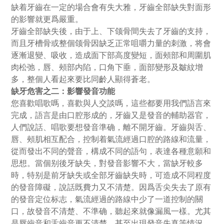
缺着牙齒在一定的場合會有失大雅，牙齒全部缺失對面形
的影響就更爲嚴重。
牙齒全部缺失後，由于上、下颌骨間失去了牙齒的支持，
而且牙槽骨或整個颌骨因缺乏正常咀嚼力量的刺激，将會
逐漸退變、吸收，造成面下部高度變短，面頰部和周圍肌
肉松弛，唇、頰部内陷，口角下垂，面部變形及皺紋增
多，整個人看起來要比同齡人顯得蒼老。
缺牙危害之二：影響發音功能
您喜歡唱歌嗎，喜歡與人交談嗎，這些都要用我們語言來
完成，語言是由口腔形成的，牙齒又是發音的輔助器官，
人們說話、唱歌要想發音準确，離不開牙齒。牙齒與舌、
唇、頰肌相互配合，控制着氣流經過口腔的路線和流量，
從而發出不同的聲音，構成不同的語句，表達各種意願和
思想。當個别後牙缺失，對發音影響不大，當缺牙較多
時，特别是前牙缺失或全部牙齒缺失時，可造成不同程度
的發音障礙，說話既費力又不清楚。因爲舌尖失去了原有
的發音定位标志，氣流經過的路線中少了一道控制的關
口，故發音不清楚、不準确，聽起來就像漏風一樣。尤其
是唇齒音和舌齒音更不清楚，甚至出現發音失真等情況。