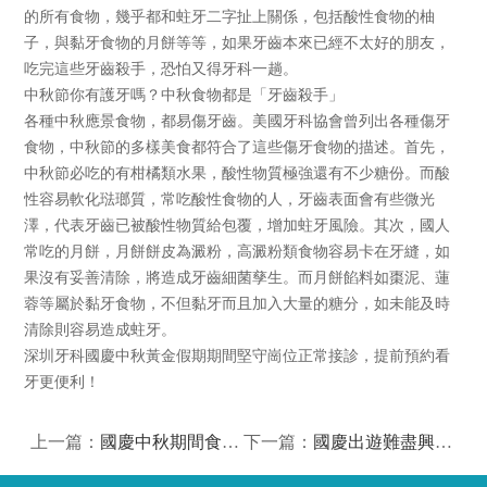
的所有食物，幾乎都和蛀牙二字扯上關係，包括酸性食物的柚
子，與黏牙食物的月餅等等，如果牙齒本來已經不太好的朋友，
吃完這些牙齒殺手，恐怕又得牙科一趟。
中秋節你有護牙嗎？中秋食物都是「牙齒殺手」
各種中秋應景食物，都易傷牙齒。美國牙科協會曾列出各種傷牙
食物，中秋節的多樣美食都符合了這些傷牙食物的描述。首先，
中秋節必吃的有柑橘類水果，酸性物質極強還有不少糖份。而酸
性容易軟化琺瑯質，常吃酸性食物的人，牙齒表面會有些微光
澤，代表牙齒已被酸性物質給包覆，增加蛀牙風險。其次，國人
常吃的月餅，月餅餅皮為澱粉，高澱粉類食物容易卡在牙縫，如
果沒有妥善清除，將造成牙齒細菌孳生。而月餅餡料如棗泥、蓮
蓉等屬於黏牙食物，不但黏牙而且加入大量的糖分，如未能及時
清除則容易造成蛀牙。
深圳牙科國慶中秋黃金假期期間堅守崗位正常接診，提前預約看
牙更便利！
上一篇：
國慶中秋期間食冷熱食物牙齒會酸痛，該怎麼辦？
下一篇：
國慶出遊難盡興，牙齒好才能任性！