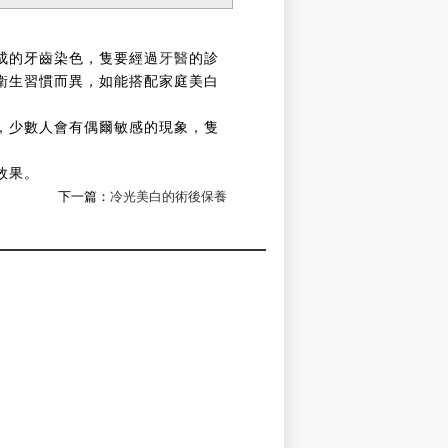
成的牙齒染色，隻要經過
牙醫
的診
衛生習慣而異，如能搭配家庭美白
，少數人會有偶爾敏感的現象，隻
效果。
下一篇：
冷光美白的術後保養