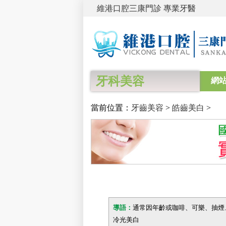
維港口腔三康門診 專業牙醫
牙科美容
網
當前位置：
牙齒美容
>
皓齒美白
>
導語：
通常因年齡或咖啡、可樂、抽煙
冷光美白