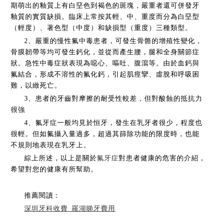
期萌出的釉質上有白堊色到褐色的斑塊，嚴重者還可併發牙
釉質的實質缺損。臨床上常按其輕、中、重度而分為白堊型
（輕度）、著色型（中度）和缺損型（重度）三種類型。
2、嚴重的慢性氟中毒患者，可發生骨骼的增殖性變化，
骨膜韌帶等均可發生鈣化，並從而產生腰，腿和全身關節症
狀。急性中毒症狀表現為噁心、嘔吐、腹瀉等。由於血鈣與
氟結合，形成不溶性的氟化鈣，引起肌痙攣、虛脫和呼吸困
難，以緻死亡。
3、患者的牙齒對摩擦的耐受性較差，但對酸蝕的抵抗力
很強
4、氟牙症一般均見於恒牙，發生在乳牙者很少，程度也
很輕。但如氟攝入量過多，超過其篩除功能的限度時，也能
不規則地表現在乳牙上。
綜上所述，以上是關於
氟牙症
對患者健康的危害的介紹，
希望對您的健康有所幫助。
推薦閱讀：
深圳牙科收費_羅湖睇牙費用