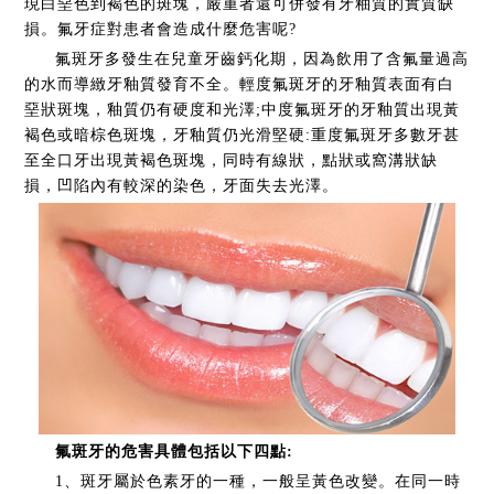
現白堊色到褐色的斑塊，嚴重者還可併發有牙釉質的實質缺
損。氟牙症對患者會造成什麼危害呢?
氟斑牙多發生在兒童牙齒鈣化期，因為飲用了含氟量過高
的水而導緻牙釉質發育不全。輕度氟斑牙的牙釉質表面有白
堊狀斑塊，釉質仍有硬度和光澤;中度氟斑牙的牙釉質出現黃
褐色或暗棕色斑塊，牙釉質仍光滑堅硬:重度氟斑牙多數牙甚
至全口牙出現黃褐色斑塊，同時有線狀，點狀或窩溝狀缺
損，凹陷內有較深的染色，牙面失去光澤。
氟斑牙的危害具體包括以下四點:
1、
斑牙屬於色素牙的一種，一般呈黃色改變。在同一時