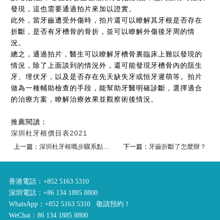
發現，這也需要通過拍片來加以證實。
此外，當牙齒遭受外傷時，拍片還可以瞭解其牙根是否存在
折斷，是否有牙槽骨的骨折，並可以瞭解外傷後牙周的情
況。
總之，通過拍片，醫生可以瞭解牙槽骨裏臨床上難以發現的
情況，除了上面談到的情況外，還可能發現牙槽骨內的阻生
牙、埋伏牙，以及是否存在先天缺失牙或恒牙遲萌等。拍片
做為一種輔助檢查的手段，能幫助牙醫明確診斷，選擇適合
的治療方案，瞭解治療效果並觀察術後情況。
推薦閱讀：
深圳杜牙根價目表2021
上一篇：
深圳杜牙根嘅步驟系點樣嘅咧？
下一篇：
牙齒折斷了怎麼辦？
香港電話：+852 5163 5310
深圳電話：+86 134 1885 8800
WhatsApp：+852 5163 5310 敬請預約！
WeChat：86 134 1885 8800