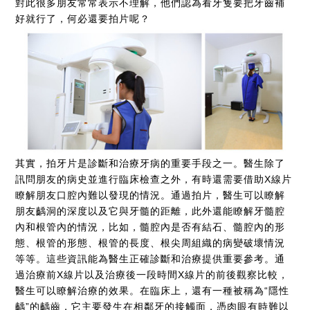
對此很多朋友常常表示不理解，他們認為看牙隻要把牙齒補
好就行了，何必還要拍片呢？
其實，拍牙片是診斷和治療牙病的重要手段之一。醫生除了
訊問朋友的病史並進行臨床檢查之外，有時還需要借助X線片
瞭解朋友口腔內難以發現的情況。通過拍片，醫生可以瞭解
朋友齲洞的深度以及它與牙髓的距離，此外還能瞭解牙髓腔
內和根管內的情況，比如，髓腔內是否有結石、髓腔內的形
態、根管的形態、根管的長度、根尖周組織的病變破壞情況
等等。這些資訊能為醫生正確診斷和治療提供重要參考。通
過治療前X線片以及治療後一段時間X線片的前後觀察比較，
醫生可以瞭解治療的效果。在臨床上，還有一種被稱為“隱性
齲”的齲齒，它主要發生在相鄰牙的接觸面，憑肉眼有時難以