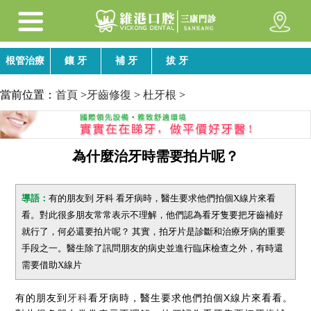
根管治療
鑲 牙
補 牙
拔 牙
當前位置：
首頁
>
牙齒修復
>
杜牙根
>
為什麼治牙時需要拍片呢？
導語：
有的朋友到 牙科 看牙病時，醫生要求他們拍個X線片來看
看。對此很多朋友常常表示不理解，他們認為看牙隻要把牙齒補好
就行了，何必還要拍片呢？ 其實，拍牙片是診斷和治療牙病的重要
手段之一。醫生除了訊問朋友的病史並進行臨床檢查之外，有時還
需要借助X線片
有的朋友到
牙科
看牙病時，醫生要求他們拍個X線片來看看。