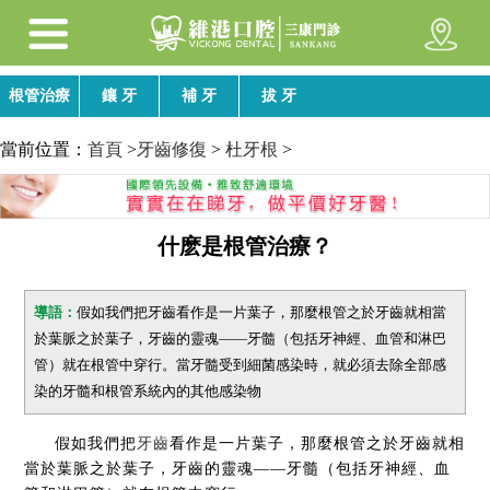
根管治療
鑲 牙
補 牙
拔 牙
當前位置：
首頁
>
牙齒修復
>
杜牙根
>
什麽是根管治療？
導語：
假如我們把牙齒看作是一片葉子，那麼根管之於牙齒就相當
於葉脈之於葉子，牙齒的靈魂——牙髓（包括牙神經、血管和淋巴
管）就在根管中穿行。當牙髓受到細菌感染時，就必須去除全部感
染的牙髓和根管系統內的其他感染物
假如我們把
牙齒
看作是一片葉子，那麼根管之於牙齒就相
當於葉脈之於葉子，牙齒的靈魂——牙髓（包括牙神經、血