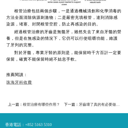
根管治療包括兩個步驟，一是通過機械清創和化學消毒的
方法全面清除病源刺激物；二是嚴密充填根管，達到消除感
染源，堵塞、封閉根管空腔，防止再感染的目的。
經過根管治療的牙齒是無髓牙，雖然失去了來自牙髓的營
養，但是在無感染的情況下，它仍可以行使咀嚼功能，維護
了牙列的完整。
對於牙髓，專業
牙醫
的原則是，能保留時千方百計一定要
保留，確實不能保留時絕不姑息手軟。
推薦閱讀：
珠海牙科收費
上一篇：
根管治療有哪些作用？
下一篇：
牙齒壞了真的有必要做根管嗎？
香港電話：+852 5163 5310