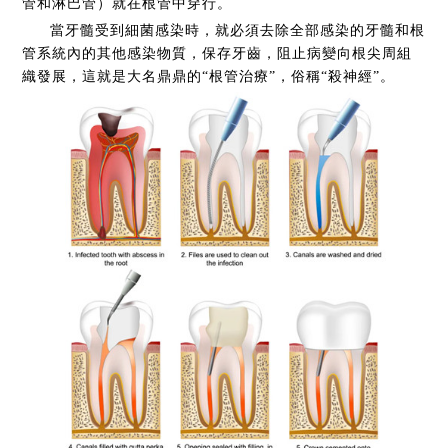
管和淋巴管）就在根管中穿行。
當牙髓受到細菌感染時，就必須去除全部感染的牙髓和根
管系統內的其他感染物質，保存牙齒，阻止病變向根尖周組
織發展，這就是大名鼎鼎的“根管治療”，俗稱“殺神經”。