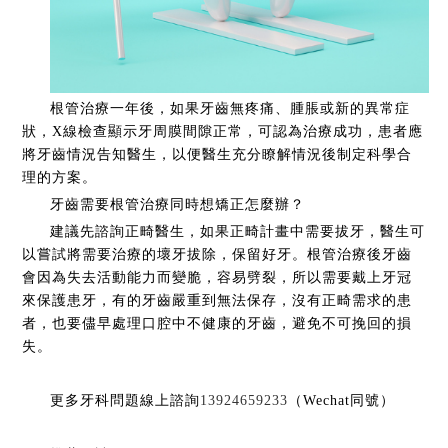
根管治療一年後，如果牙齒無疼痛、腫脹或新的異常症
狀，X線檢查顯示牙周膜間隙正常，可認為治療成功，患者應
將牙齒情況告知醫生，以便醫生充分瞭解情況後制定科學合
理的方案。
牙齒需要根管治療同時想矯正怎麼辦？
建議先諮詢正畸醫生，如果正畸計畫中需要拔牙，醫生可
以嘗試將需要治療的壞牙拔除，保留好牙。根管治療後牙齒
會因為失去活動能力而變脆，容易劈裂，所以需要戴上牙冠
來保護患牙，有的牙齒嚴重到無法保存，沒有正畸需求的患
者，也要儘早處理口腔中不健康的牙齒，避免不可挽回的損
失。
更多牙科問題線上諮詢
13924659233
（Wechat同號）