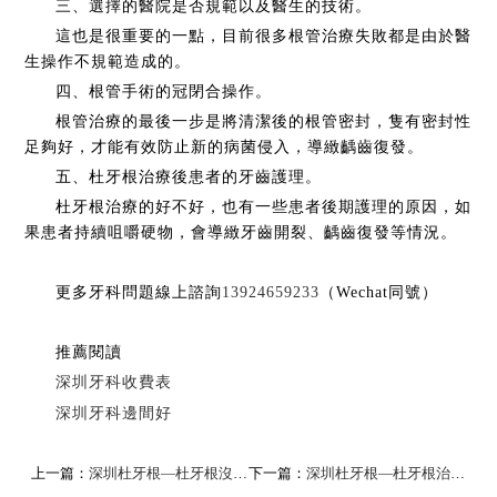
三、選擇的醫院是否規範以及醫生的技術。
這也是很重要的一點，目前很多根管治療失敗都是由於醫
生操作不規範造成的。
四、根管手術的冠閉合操作。
根管治療的最後一步是將清潔後的根管密封，隻有密封性
足夠好，才能有效防止新的病菌侵入，導緻齲齒復發。
五、杜牙根治療後患者的牙齒護理。
杜牙根治療的好不好，也有一些患者後期護理的原因，如
果患者持續咀嚼硬物，會導緻牙齒開裂、齲齒復發等情況。
更多牙科問題線上諮詢
13924659233
（Wechat同號）
推薦閱讀
深圳牙科收費表
深圳牙科邊間好
上一篇：
​深圳杜牙根—杜牙根沒戴牙冠裂了怎麼辦？
下一篇：
深圳杜牙根—杜牙根治療後的牙冠製作