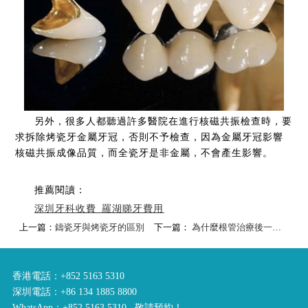
另外，很多人都聽過許多醫院在進行核磁共振檢查時，要
求拆除烤瓷牙金屬牙冠，否則不予檢查，因為金屬牙冠影響
核磁共振成像品質，而全瓷牙是非金屬，不會產生影響。
推薦閱讀：
深圳牙科收費_羅湖睇牙費用
上一篇：
鑄瓷牙與烤瓷牙的區別
下一篇：
為什麼根管治療後一定要做牙冠？
香港電話：+852 5163 5310
深圳電話：+86 134 1885 8800
WhatsApp：+852 5163 5310 敬請預約！