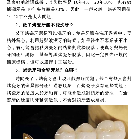
及良好的維護保養，其失敗率是 10年4%，20年10%，也有數
據顯示是 10年失敗率是20% 。因此，一般來說，烤瓷冠用個
10-15年不是太大問題。
2、做了烤瓷牙能不能洗牙？
裝了烤瓷牙還是可以洗牙的，隻是牙醫在洗牙過程中，要
格外留心。利用超聲波潔牙的時候，如果醫生不專業或不小
心，有可能會把粘烤瓷牙的粘接劑震松脫落，使真牙與烤瓷
牙間產生縫隙，甚至導緻烤瓷牙脫落。因此一定要去正規的
醫療機構，也可以選擇手工潔治。
3、烤瓷牙和全瓷牙差別在哪？
時間長了，烤瓷牙會出現牙齦黑線問題，甚至有些人會對
烤瓷牙的金屬部分產生過敏現象，而烤瓷牙沒有這些問題；
烤瓷牙的硬度大於牙釉質，可能會造成對頜牙的磨損，而全
瓷牙的硬度與牙釉質近似，不會對頜牙造成磨損。