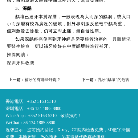
應，當刺激源去除後疼痛立即消失，無自發性痛。
3、深齲
齲壞已達牙本質深層，一般表現為大而深的齲洞，或入口
小而深層有較為廣泛的破壞，對外界刺激反應較中齲為重，
但刺激源去除後，仍可立即止痛，無自發性痛。
如果深齲疼痛傷害到牙神經是需要根管治療的，
具體情況
要醫生檢查，
所以補牙較好在中度齲壞時進行補牙。
推薦閱讀：
深圳牙科收費
上一篇：
補牙的有哪些好處？
下一篇：
乳牙“齲壞”的危害
香港電話：+852 5163 5310
深圳電話：+86 134 1885 8800
WhatsApp：+852 5163 5310 敬請預約！
WeChat：86 134 1885 8800
溫馨提示：提前預約登記，X-ray、CT院內檢查免費，3D數字掃描
免費。本地牙醫，放心睇牙。另有速遞代收存放服務。