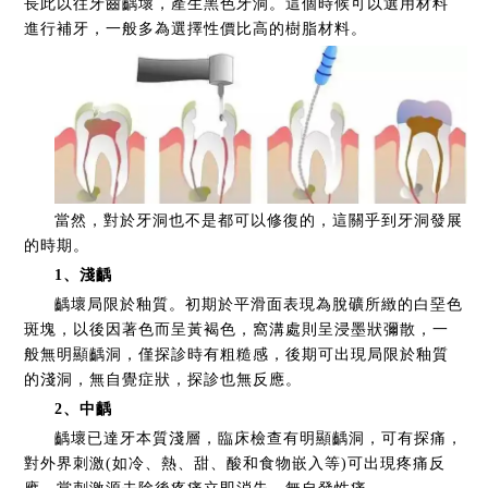
長此以往牙齒齲壞，產生黑色牙洞。這個時候可以選用材料
進行補牙，一般多為選擇性價比高的樹脂材料。
當然，對於牙洞也不是都可以修復的，這關乎到牙洞發展
的時期。
1、淺齲
齲壞局限於釉質。初期於平滑面表現為脫礦所緻的白堊色
斑塊，以後因著色而呈黃褐色，窩溝處則呈浸墨狀彌散，一
般無明顯齲洞，僅探診時有粗糙感，後期可出現局限於釉質
的淺洞，無自覺症狀，探診也無反應。
2、中齲
齲壞已達牙本質淺層，臨床檢查有明顯齲洞，可有探痛，
對外界刺激(如冷、熱、甜、酸和食物嵌入等)可出現疼痛反