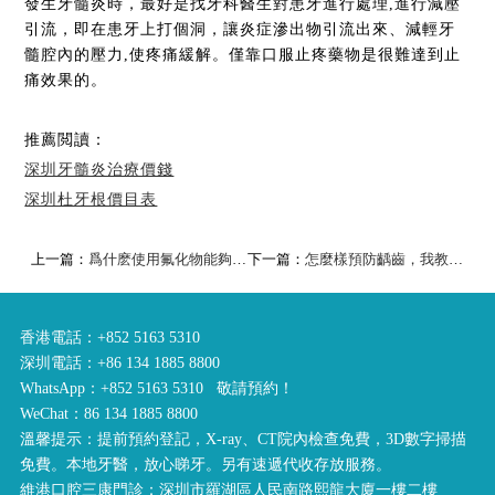
發生牙髓炎時，最好是找牙科醫生對患牙進行處理,進行減壓
引流，即在患牙上打個洞，讓炎症滲出物引流出來、減輕牙
髓腔內的壓力,使疼痛緩解。僅靠口服止疼藥物是很難達到止
痛效果的。
推薦閲讀：
深圳牙髓炎治療價錢
深圳杜牙根價目表
上一篇：
爲什麽使用氟化物能夠防蛀牙？
下一篇：
怎麼樣預防齲齒，我教你三招！
香港電話：+852 5163 5310
深圳電話：+86 134 1885 8800
WhatsApp：+852 5163 5310 敬請預約！
WeChat：86 134 1885 8800
溫馨提示：提前預約登記，X-ray、CT院內檢查免費，3D數字掃描
免費。本地牙醫，放心睇牙。另有速遞代收存放服務。
維港口腔三康門診：深圳市羅湖區人民南路熙龍大廈一樓二樓