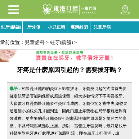
蛀牙(齲齒)
牙外傷
小兒正畸
窩溝封閉
兒童牙病
當前位置：
兒童齒科
>
蛀牙(齲齒)
>
牙疼是什麽原因引起的？需要拔牙嗎？
導語：
如果是牙髓內的炎症不影響拔牙。牙髓炎引起的疼痛首先要
確定該牙是否能夠保留或應該保留，絕大多數情況下不需要拔牙。
大多數牙疼是由於牙髓發生炎症造成的。牙髓位於牙齒中央,藥物要
通過細小的根尖孔才能到達，因此口服止疼藥物在局部很難達到有
效濃度。更主要的是牙髓炎症引起劇烈疼痛的原因是牙髓腔內的高
壓，不及時減壓就難以止痛。所以，當發生牙髓炎時，最好是找牙
科醫生對患牙進行處理,進行減壓引流，即在患牙上打個洞，讓