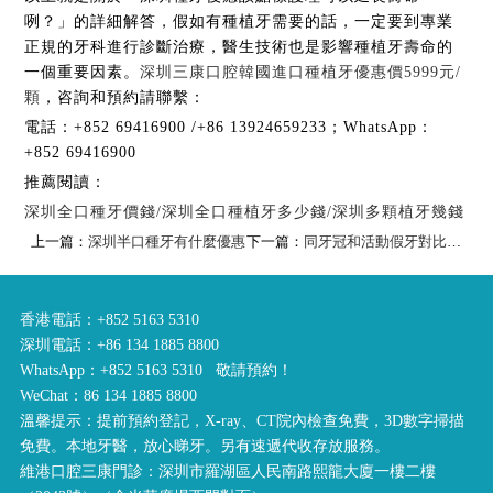
咧？」的詳細解答，假如有種植牙需要的話，一定要到專業
正規的牙科進行診斷治療，醫生技術也是影響種植牙壽命的
一個重要因素。
深圳三康口腔韓國進口種植牙優惠價5999元/
顆
，咨詢和預約請聯繫：
電話：+852 69416900 /+86 13924659233；WhatsApp：
+852 69416900
推薦閱讀：
深圳全口種牙價錢/深圳全口種植牙多少錢/深圳多顆植牙幾錢
上一篇：
深圳半口種牙有什麼優惠
下一篇：
同牙冠和活動假牙對比，種植牙的優勢有哪些？
香港電話：+852 5163 5310
深圳電話：+86 134 1885 8800
WhatsApp：+852 5163 5310 敬請預約！
WeChat：86 134 1885 8800
溫馨提示：提前預約登記，X-ray、CT院內檢查免費，3D數字掃描
免費。本地牙醫，放心睇牙。另有速遞代收存放服務。
維港口腔三康門診：深圳市羅湖區人民南路熙龍大廈一樓二樓