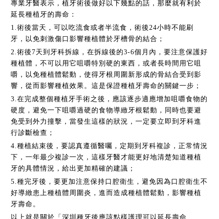
專業牙醫表示，植牙術後做好以下幾點的話，那麼就有利於
延長種植牙的壽命：
1.術後當天，可以吃流食或者半流食，術後24小時不能刷
牙，以免刺激傷口影響種植體於牙槽骨的結合；
2.術後7天到牙科拆線，在拆線後的3-6個月內，要注意保護好
種植體，不可以用它咀嚼特別硬的東西，或者長時間用它咀
嚼，以免種植體鬆動，使得牙根周圍新形成的骨結合受到影
響，從而影響種植效果。這是保證種植牙壽命的關鍵一步；
3.在完成整個種植牙手術之後，應該逐步適應增加咀嚼食物的
硬度，避免一下咀嚼過硬的食物導緻牙根鬆動，同時也要避
免受到外力撞擊，當發生這樣的狀況，一定要立即到牙科進
行診斷檢查；
4.種植結束後，要認真遵循醫囑，定期到牙科複診，正常情況
下，一年最少複診一次，這樣牙醫才能更好地清楚知道種植
牙的具體情況，給出更加精確的建議；
5.種完牙後，要更加注意保持口腔衛生，避免因為口腔衛生不
好導緻患上種植體周圍炎，進而造成種植體鬆動，影響種植
牙壽命。
以上就是關於「深圳種牙後應該點樣護理可以延長壽命