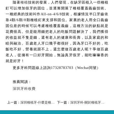
隨著
種植
技術的發展，人們發現，在缺牙區植入一些種植
釘可以增加假牙的固位，並逐漸開展了種植覆蓋義齒技術。
一種經典的技術叫作All-on-4/6/8技術，根據情況半口牙齒依
靠4顆/6顆/8顆種植釘來支撐和固位。家裏的老人用全口義齒
固位差的時候可以考慮種植覆蓋義齒，這種方法的缺點就是
花費很高。但是能用錢把老人的吃飯問題解決了，我們獲得
的收益就不隻是錢，還有老人的健康和長壽，以及家庭的和
睦與融洽。百歲老人牙口幾乎都很好，因為牙口不好的，吃
飯吃不好，營養就跟不上，還怎麼做百歲老人呢？爭做百歲
老人，從擁有一口好牙開始，無論真牙假牙，能吃嘛嘛香的
就是好牙！
更多牙科問題線上諮詢17328783703（Wechat同號）
推薦閱讀：
深圳牙科收費
上一篇：
深圳種植牙-什麼是種植牙？種植牙不同品牌價位是多少錢？
下一篇：
深圳牙科-關於種植牙的那些事