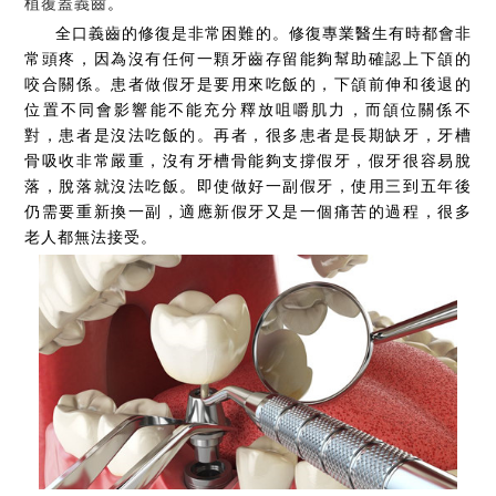
植覆蓋義齒
。
全口義齒的修復是非常困難的。修復專業醫生有時都會非
常頭疼，因為沒有任何一顆牙齒存留能夠幫助確認上下頜的
咬合關係。患者做假牙是要用來吃飯的，下頜前伸和後退的
位置不同會影響能不能充分釋放咀嚼肌力，而頜位關係不
對，患者是沒法吃飯的。再者，很多患者是長期缺牙，牙槽
骨吸收非常嚴重，沒有牙槽骨能夠支撐假牙，假牙很容易脫
落，脫落就沒法吃飯。即使做好一副假牙，使用三到五年後
仍需要重新換一副，適應新假牙又是一個痛苦的過程，很多
老人都無法接受。