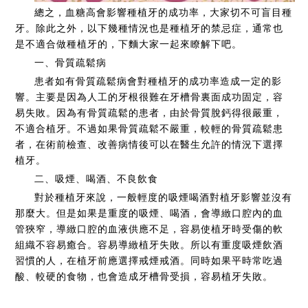
總之，血糖高會影響種植牙的成功率，大家切不可盲目種
牙。除此之外，以下幾種情況也是種植牙的禁忌症，通常也
是不適合做種植牙的，下麵大家一起來瞭解下吧。
一、骨質疏鬆病
患者如有骨質疏鬆病會對種植牙的成功率造成一定的影
響。主要是因為人工的牙根很難在牙槽骨裏面成功固定，容
易失敗。因為有骨質疏鬆的患者，由於骨質脫鈣得很嚴重，
不適合植牙。不過如果骨質疏鬆不嚴重，較輕的骨質疏鬆患
者，在術前檢查、改善病情後可以在醫生允許的情況下選擇
植牙。
二、吸煙、喝酒、不良飲食
對於種植牙來說，一般輕度的吸煙喝酒對植牙影響並沒有
那麼大。但是如果是重度的吸煙、喝酒，會導緻口腔內的血
管狹窄，導緻口腔的血液供應不足，容易使植牙時受傷的軟
組織不容易癒合。容易導緻植牙失敗。所以有重度吸煙飲酒
習慣的人，在植牙前應選擇戒煙戒酒。同時如果平時常吃過
酸、較硬的食物，也會造成牙槽骨受損，容易植牙失敗。