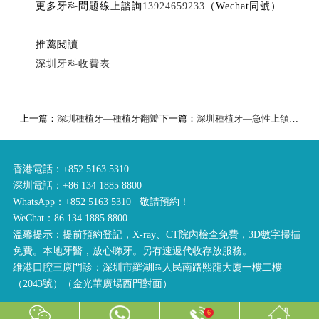
更多牙科問題線上諮詢
13924659233
（Wechat同號）
推薦閱讀
深圳牙科收費表
上一篇：
深圳種植牙—種植牙翻瓣
下一篇：
​深圳種植牙—急性上頜竇炎
香港電話：+852 5163 5310
深圳電話：+86 134 1885 8800
WhatsApp：+852 5163 5310 敬請預約！
WeChat：86 134 1885 8800
溫馨提示：提前預約登記，X-ray、CT院內檢查免費，3D數字掃描
免費。本地牙醫，放心睇牙。另有速遞代收存放服務。
維港口腔三康門診：深圳市羅湖區人民南路熙龍大廈一樓二樓
（2043號）（金光華廣場西門對面）
6