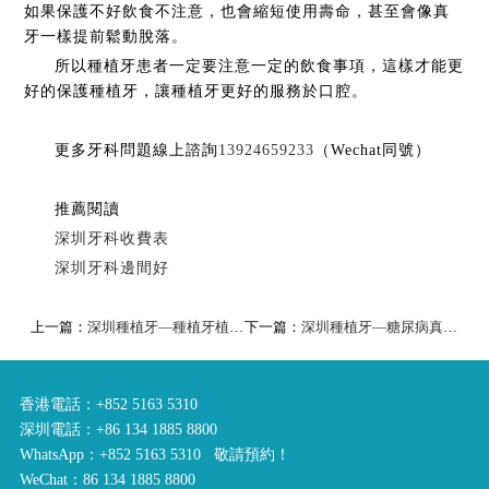
如果保護不好飲食不注意，也會縮短使用壽命，甚至會像真
牙一樣提前鬆動脫落。
所以種植牙患者一定要注意一定的飲食事項，這樣才能更
好的保護種植牙，讓種植牙更好的服務於口腔。
更多牙科問題線上諮詢
13924659233
（Wechat同號）
推薦閱讀
深圳牙科收費表
深圳牙科邊間好
上一篇：
深圳種植牙—種植牙植骨的材料是什麼？
下一篇：
深圳種植牙—糖尿病真的不能種植牙嗎？
香港電話：+852 5163 5310
深圳電話：+86 134 1885 8800
WhatsApp：+852 5163 5310 敬請預約！
WeChat：86 134 1885 8800