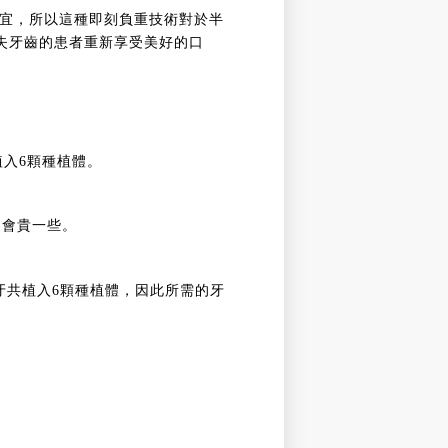
更便宜，所以這種即刻負重技術對於半
失牙齒的患者重新享受美好的口
6植入6顆種植體。
費用會貴一些。
植牙共植入6顆種植體，因此所需的牙