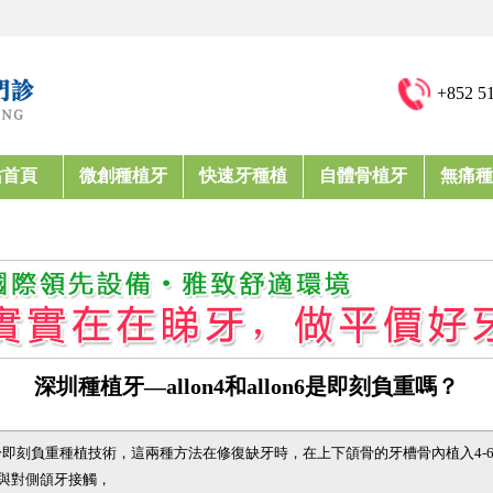
+852 5
站首頁
微創種植牙
快速牙種植
自體骨植牙
無痛種
深圳種植牙—allon4和allon6是即刻負重嗎？
植牙都屬於即刻負重種植技術，這兩種方法在修復缺牙時，在上下頜骨的牙槽骨內植入4
與對側頜牙接觸，