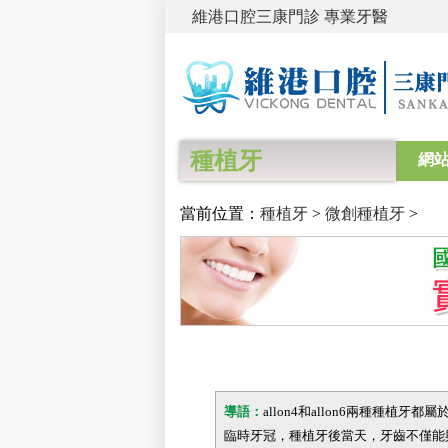
維港口腔三康門診 專業牙醫
種植牙
網
當前位置：
種植牙
>
微創種植牙
>
導語：
allon4和allon6兩種種
臨時牙冠，種植牙後當天，牙齒不僅能