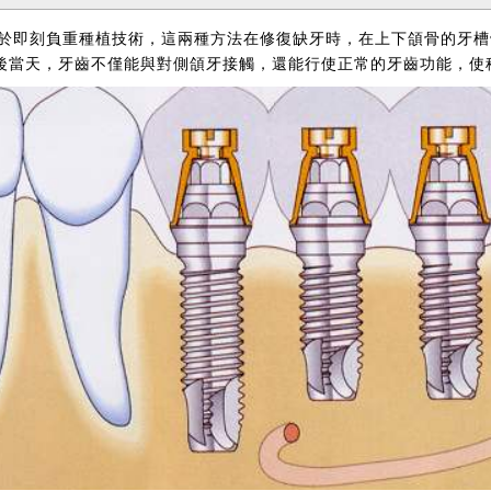
種植牙都屬於即刻負重種植技術，這兩種方法在修復缺牙時，在上下頜骨的牙
牙後當天，牙齒不僅能與對側頜牙接觸，還能行使正常的牙齒功能，使