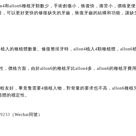
on4和allon6種植牙顆數少，手術創傷小，恢復快，痛苦小，價格
音，可以更好更快的修復缺失的牙齒，恢復牙齒的結構和功能，讓缺
主要在於植入的種植體數量。修復整排牙時，allon4植入4顆種植體，allon
穩定性，價格方面，由於allon6的種植牙比allon4多，allon6的種植牙
。
人比較友好，畢竟隻需要4個植入物，對骨量的要求也不高，allon6種
植體的穩定性。
59233
（Wechat同號）