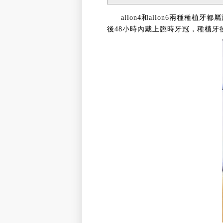
allon4和allon6兩種
後48小時內戴上臨時牙冠，種植