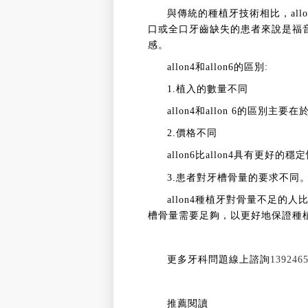
與傳統的種植牙技術相比，all
口或全口牙齒缺失的患者來說是福
感。
allon4和allon6的區別:
1.植入的數量不同
allon4和allon 6的區別
2.價格不同
allon6比allon4具有更好的
3.患者對牙槽骨量的要求不同
allon4種植牙對骨量不足的
槽骨量需要足夠，以更好地保證種
更多牙科問題線上諮詢
139246
推薦閱讀