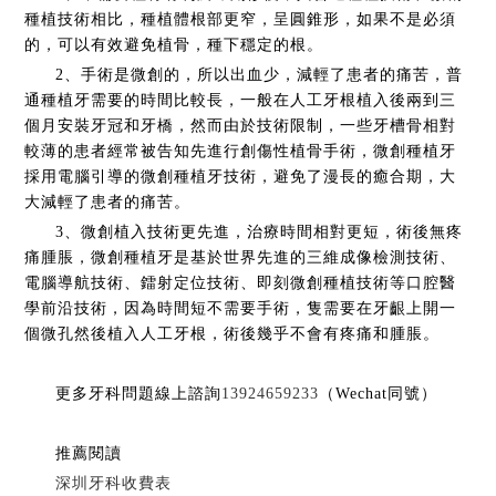
種植技術相比，種植體根部更窄，呈圓錐形，如果不是必須
的，可以有效避免植骨，種下穩定的根。
2、手術是微創的，所以出血少，減輕了患者的痛苦，普
通種植牙需要的時間比較長，一般在人工牙根植入後兩到三
個月安裝牙冠和牙橋，然而由於技術限制，一些牙槽骨相對
較薄的患者經常被告知先進行創傷性植骨手術，微創種植牙
採用電腦引導的微創種植牙技術，避免了漫長的癒合期，大
大減輕了患者的痛苦。
3、微創植入技術更先進，治療時間相對更短，術後無疼
痛腫脹，微創種植牙是基於世界先進的三維成像檢測技術、
電腦導航技術、鐳射定位技術、即刻微創種植技術等口腔醫
學前沿技術，因為時間短不需要手術，隻需要在牙齦上開一
個微孔然後植入人工牙根，術後幾乎不會有疼痛和腫脹。
更多牙科問題線上諮詢
13924659233
（Wechat同號）
推薦閱讀
深圳牙科收費表