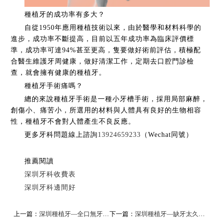
種植牙的成功率有多大？
自從1950年應用種植技術以來，由於醫學和材料科學的
進步，成功率不斷提高，目前以五年成功率為臨床評價標
準，成功率可達94%甚至更高，隻要做好術前評估，積極配
合醫生維護牙周健康，做好清潔工作，定期去口腔門診檢
查，就會擁有健康的種植牙。
種植牙手術痛嗎？
總的來說種植牙手術是一種小牙槽手術，採用局部麻醉，
創傷小、痛苦小，所選用的材料與人體具有良好的生物相容
性，種植牙不會對人體產生不良反應。
更多牙科問題線上諮詢
13924659233
（Wechat同號）
推薦閱讀
深圳牙科收費表
深圳牙科邊間好
上一篇：
深圳種植牙—全口無牙頜種植牙
下一篇：
​深圳種植牙—缺牙太久還可以種牙嗎？