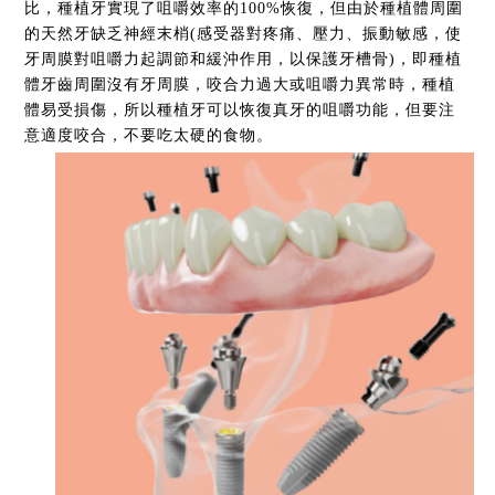
比，種植牙實現了咀嚼效率的100%恢復，但由於種植體周圍
的天然牙缺乏神經末梢(感受器對疼痛、壓力、振動敏感，使
牙周膜對咀嚼力起調節和緩沖作用，以保護牙槽骨)，即種植
體牙齒周圍沒有牙周膜，咬合力過大或咀嚼力異常時，種植
體易受損傷，所以種植牙可以恢復真牙的咀嚼功能，但要注
意適度咬合，不要吃太硬的食物。