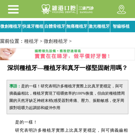
微創種植牙
快速牙種植
自體骨植牙
無痛種植牙
激光種植牙
智齒移植
當前位置：
種植牙
>
微創種植牙
>
深圳種植牙—種植牙和真牙一樣堅固耐用嗎？
導語：
是的一樣！研究表明許多種植牙實際上比真牙更穩定，與可
摘義齒相比，種植牙實現了咀嚼效率的100%恢復，但由於種植體周
圍的天然牙缺乏神經末梢(感受器對疼痛、壓力、振動敏感，使牙周
膜對咀嚼力起調節和緩沖作用
是的一樣！
研究表明許多種植牙實際上比真牙更穩定，與可摘義齒相