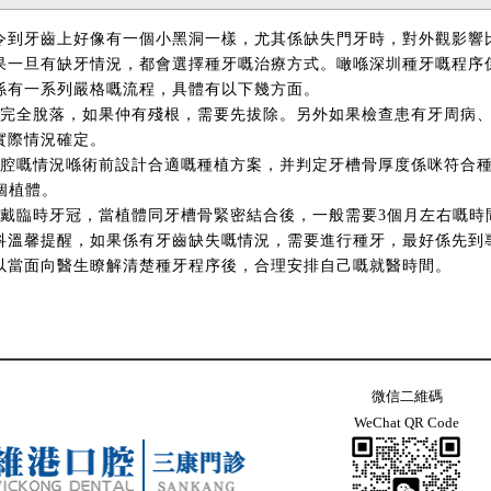
令到牙齒上好像有一個小黑洞一樣，尤其係缺失門牙時，對外觀影響
果一旦有缺牙情況，都會選擇種牙嘅治療方式。噉喺深圳種牙嘅程序
係有一系列嚴格嘅流程，具體有以下幾方面。
咪完全脫落，如果仲有殘根，需要先拔除。另外如果檢查患有牙周病
實際情況確定。
口腔嘅情況喺術前設計合適嘅種植方案，并判定牙槽骨厚度係咪符合
個植體。
佩戴臨時牙冠，當植體同牙槽骨緊密結合後，一般需要3個月左右嘅時
科溫馨提醒，如果係有牙齒缺失嘅情況，需要進行種牙，最好係先到
以當面向醫生瞭解清楚種牙程序後，合理安排自己嘅就醫時間。
微信二維碼
WeChat QR Code