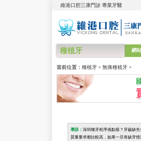
維港口腔三康門診 專業牙醫
種植牙
網
當前位置：
種植牙
>
無痛種植牙
>
導語：
深圳種牙程序係點樣？牙齒缺失
質量要求都比較高，如果一旦有缺牙情