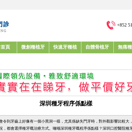
+852 5
站首頁
微創種植牙
快速牙種植
自體骨植牙
無痛種
深圳種牙程序係點樣
會令到牙齒上好像有一個小黑洞一樣，尤其係缺失門牙時，對外觀影響比較大
況，都會選擇種牙嘅治療方式。噉喺深圳種牙嘅程序係點樣？深圳口腔醫院種