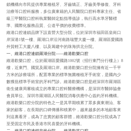
鎖機構向市民提供專業種植牙、牙齒矯正、牙齒美學修復、牙科
治療等口腔科服務，多位廣東籍的人民醫院口腔科專家主任、省
級三甲醫院口腔科執業醫師定點指導值診，執行高水準牙醫標
準、國際化服務品質、公道平價的收費標準。
維港口腔連鎖品牌下設直營大型分院，位於深圳市福田區皇崗口
岸深港1號一樓、羅湖口岸沿河南路瑞豐大廈一樓、羅湖區愛國路
外貿輕工大廈八樓、以及籌建中的珠海拱北分院。
一、維港口腔連鎖羅湖分院——維港歡樂口腔
維港歡樂口腔，位於羅湖區愛國路1002號（招行東門分行樓上）8
樓，近東門、國貿及羅湖口岸。維港歡樂口腔分院擁有近一千平
方米的診療場所，配置專業的標準無菌種植牙手術室，是國內少
數獲批標準手術室的牙科門診。維港歡樂口腔是經深圳市羅湖區
衛生健康局審核成立的專業口腔科醫療機構，是深圳市醫師協會
會員單位、深圳市羅湖區人民醫院消毒供應中心簽約牙科機構。
維港歡樂口腔分院的特色之一是其早期積累了眾多廣東潮汕、客
家的顧客，在長期的口碑傳播和積累中，越來越多的本地顧客來
到這裏看牙，成為了忠實的顧客群體，維港歡樂口腔分院成為了
至受固定市民及香港市民喜愛的牙科機構。
二、維港口腔連鎖皇崗分院——維港歡笑口腔