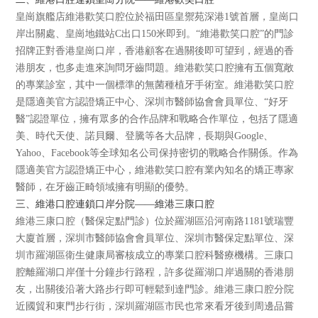
皇崗旗艦店維港歡笑口腔位於福田區皇禦苑深港1號首層，皇崗口
岸出關處、皇崗地鐵站C出口150米即到。“維港歡笑口腔”的門診
招牌正對香港皇崗口岸，香港顧客在過關後即可望到，經過的香
港朋友，也多走進來詢問牙齒問題。維港歡笑口腔擁有五個寬敞
的專業診室，其中一個標準的無菌種植牙手術室。維港歡笑口腔
是隱適美官方認證矯正中心、深圳市醫師協會會員單位、“好牙
醫”認證單位，擁有眾多的合作品牌和戰略合作單位，包括了隱適
美、時代天使、諾貝爾、登騰等各大品牌，長期與Google、
Yahoo、Facebook等全球知名公司保持密切的戰略合作關係。作為
隱適美官方認證矯正中心，維港歡笑口腔有業內知名的矯正專家
醫師，在牙齒正畸領域擁有明顯的優勢。
三、維港口腔連鎖口岸分院——維港三康口腔
維港三康口腔（醫保定點門診）位於羅湖區沿河南路1181號瑞豐
大廈首層，深圳市醫師協會會員單位、深圳市醫保定點單位、深
圳市羅湖區衛生健康局審核成立的專業口腔科醫療機構。三康口
腔離羅湖口岸僅十分鐘步行路程，許多從羅湖口岸過關的香港朋
友，出關後沿著大路步行即可輕鬆到達門診。維港三康口腔分院
近國貿和東門步行街，深圳羅湖區市民也常來看牙後到周邊品嘗