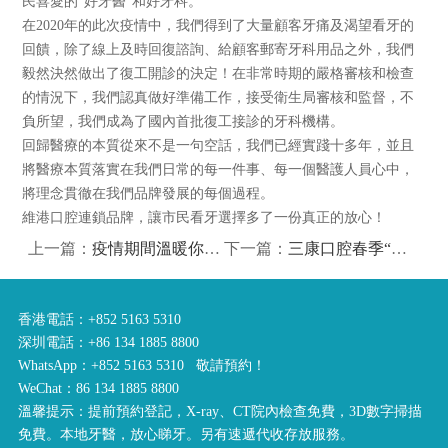
民喜愛的“好牙醫”和好牙科。
在2020年的此次疫情中，我們得到了大量顧客牙痛及渴望看牙的
回饋，除了線上及時回復諮詢、給顧客郵寄牙科用品之外，我們
毅然決然做出了復工開診的決定！在非常時期的嚴格審核和檢查
的情況下，我們認真做好準備工作，接受衛生局審核和監督，不
負所望，我們成為了國內首批復工接診的牙科機構。
回歸醫療的本質從來不是一句空話，我們已經實踐十多年，並且
將醫療本質落實在我們日常的每一件事、每一個醫護人員心中，
將理念貫徹在我們品牌發展的每個過程。
維港口腔連鎖品牌，讓市民看牙選擇多了一份真正的放心！
上一篇：
疫情期間溫暖你我—醫療器械公司免費為三康口腔連鎖捐贈防護面罩
下一篇：
三康口腔春季“百萬補貼，千萬優惠”惠民活動
香港電話：+852 5163 5310
深圳電話：+86 134 1885 8800
WhatsApp：+852 5163 5310 敬請預約！
WeChat：86 134 1885 8800
溫馨提示：提前預約登記，X-ray、CT院內檢查免費，3D數字掃描
免費。本地牙醫，放心睇牙。另有速遞代收存放服務。