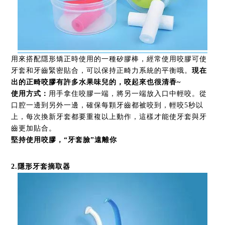
用來搭配隱形矯正時使用的一種矽膠棒，經常使用咬膠可使
牙套和牙齒緊密貼合，可以保持正畸力系統的平衡哦。
現在
出的正畸咬膠有許多水果味兒的，咬起來也很清香~
使用方式
：
用手拿住咬膠一端，將另一端放入口中輕咬。從
口腔一邊到另外一邊，確保每顆牙齒都被咬到，輕咬5秒以
上，每次換新牙套都要重複以上動作，這樣才能使牙套與牙
齒更加貼合。
堅持使用咬膠，“牙套臉”遠離你
2.隱形牙套摘取器