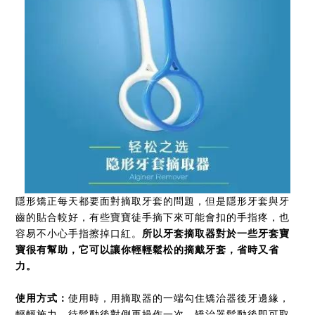
隱形矯正每天都要面對摘取牙套的問題，但是隱形牙套與牙
齒的貼合較好，有些寶寶徒手摘下來可能會扣的手指疼，也
容易不小心手指擦掉口紅。
所以牙套摘取器對於一些牙套寶
寶很有幫助，它可以讓你輕輕鬆松的摘戴牙套，省時又省
力。
使用方式
：
使用時，用摘取器的一端勾住矯治器後牙邊緣，
輕輕施力，待鬆動後對側再操作一次，矯治器鬆動後即可取