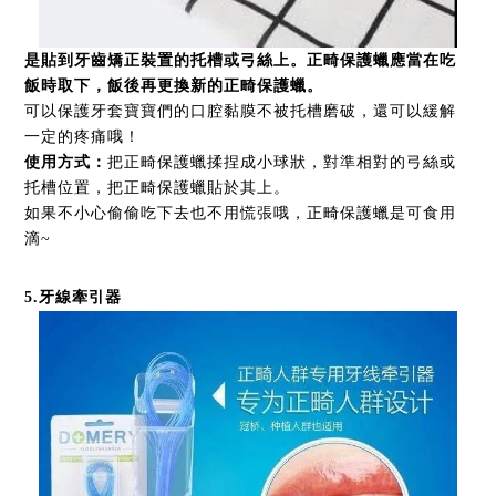
是貼到牙齒矯正裝置的托槽或弓絲上。正畸保護蠟應當在吃
飯時取下，飯後再更換新的正畸保護蠟。
可以保護牙套寶寶們的口腔黏膜不被托槽磨破，還可以緩解
一定的疼痛哦！
使用方式
：
把正畸保護蠟揉捏成小球狀，對準相對的弓絲或
托槽位置，把正畸保護蠟貼於其上。
如果不小心偷偷吃下去也不用慌張哦，正畸保護蠟是可食用
滴~
5
.
牙線牽引器