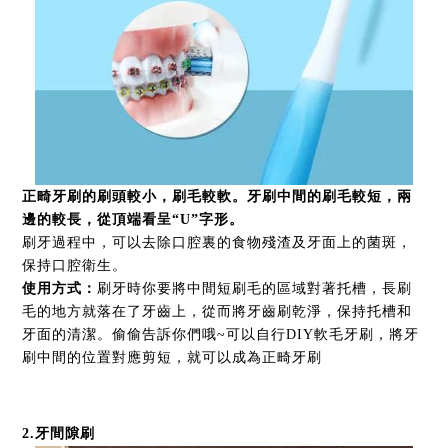
正畸牙刷的刷頭較小，刷毛較軟。牙刷中間的刷毛較短，兩
邊的較長，從頂端看呈“U”字形。
刷牙過程中，可以去除口腔裏的食物殘渣及牙面上的菌斑，
保持口腔衛生。
使用方式
：
刷牙時你要將中間短刷毛的區域對著托槽，長刷
毛的地方就落在了牙齒上，從而將牙齒刷乾淨，保持托槽和
牙面的清潔。偷偷告訴你們哦~可以自行DIY軟毛牙刷，將牙
刷中間的位置對應剪短，就可以成為正畸牙刷
2
.
牙間隙刷