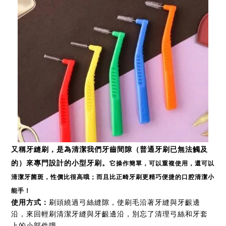
又稱牙縫刷，是為清潔我們牙齒間隙（普通牙刷已無法觸及
的）來專門設計的
小型牙刷。
它操作簡單，可以重複使用，還可以
清潔牙菌斑，性價比很高哦；而且比正畸牙刷更精巧便捷的口腔清潔小
能手！
使用方式
：
刷頭繞過弓絲縫隙，使刷毛沿著牙縫與牙齦邊
沿，來回輕刷清潔牙縫與牙齦邊沿，別忘了清理弓絲和牙套
上的小部件哦。