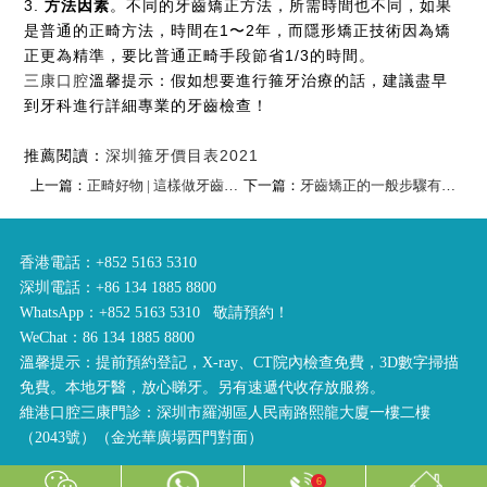
3.
方法因素
。不同的牙齒矯正方法，所需時間也不同，如果
是普通的正畸方法，時間在1〜2年，而隱形矯正技術因為矯
正更為精準，要比普通正畸手段節省1/3的時間。
三康口腔
溫馨提示：假如想要進行箍牙治療的話，建議盡早
到牙科進行詳細專業的牙齒檢查！
推薦閱讀：
深圳箍牙價目表2021
上一篇：
正畸好物 | 這樣做牙齒會更乾淨整潔哦！
下一篇：
牙齒矯正的一般步驟有哪些？
香港電話：+852 5163 5310
深圳電話：+86 134 1885 8800
WhatsApp：+852 5163 5310 敬請預約！
WeChat：86 134 1885 8800
溫馨提示：提前預約登記，X-ray、CT院內檢查免費，3D數字掃描
免費。本地牙醫，放心睇牙。另有速遞代收存放服務。
維港口腔三康門診：深圳市羅湖區人民南路熙龍大廈一樓二樓
（2043號）（金光華廣場西門對面）
6