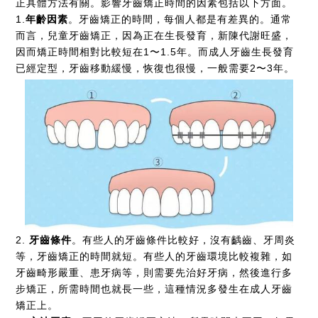
正具體方法有關。影響牙齒矯正時間的因素包括以下方面。
1.
年齡因素
。牙齒矯正的時間，每個人都是有差異的。通常
而言，兒童牙齒矯正，因為正在生長發育，新陳代謝旺盛，
因而矯正時間相對比較短在1〜1.5年。而成人牙齒生長發育
已經定型，牙齒移動緩慢，恢復也很慢，一般需要2〜3年。
2.
牙齒條件
。有些人的牙齒條件比較好，沒有齲齒、牙周炎
等，牙齒矯正的時間就短。有些人的牙齒環境比較複雜，如
牙齒畸形嚴重、患牙病等，則需要先治好牙病，然後進行多
步矯正，所需時間也就長一些，這種情況多發生在成人牙齒
矯正上。