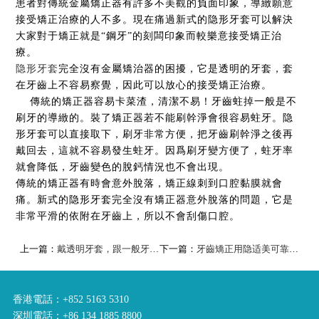
患者對傳統金屬矯正器有許多不美觀的負面印象，導緻願意
接受矯正治療的人不多。現在痛過新式的隐形牙套可以解決
大家對于矯正就是“鋼牙”的刻闆印象而較樂意接受矯正治
療。
隐形牙套
完全沒有金屬矯治器的困擾，它是透明的牙套，套
在牙齒上不容易察覺，因此可以放心的接受矯正治療。
傳統的矯正器容易卡菜渣，清潔不易！牙齒蛀掉一般是不
刷牙的導緻的。裝了矯正器若不能刷幹淨會很容易蛀牙。隐
形牙套可以直接取下，刷牙非常方便，把牙齒刷幹淨之後再
戴回去，這就不容易發生蛀牙。因爲刷牙變方便了，蛀牙率
就會降低，牙齒變色的脫鈣情況也不會出現。
傳統的矯正器有時會意外脫落，矯正線刺到口腔黏膜就會
痛。新式的隐形牙套完全沒有矯正器意外脫落的問題，它是
非常平滑的依附在牙齒上，所以不會刮傷口腔。
上一篇：
戴透明牙套，跟一般牙套有什麼不同？價格有差異嗎？
下一篇：
牙齒矯正用隐适美可靠嗎？
香港電話：+852 5163 5310
深圳電話：+86 134 1885 8800