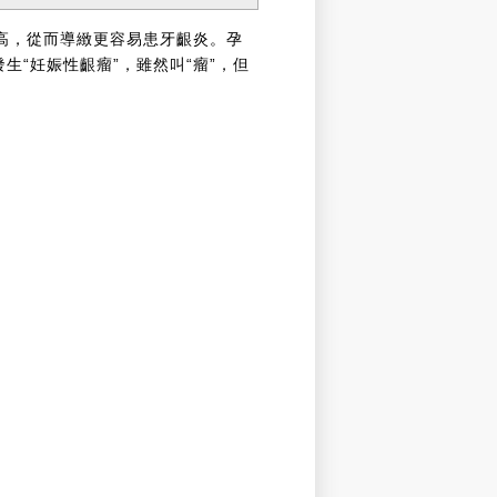
高，從而導緻更容易患牙齦炎。孕
“妊娠性齦瘤”，雖然叫“瘤”，但