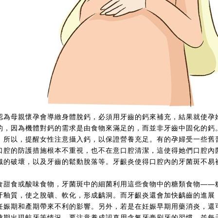
認為母親懷孕會導緻身體脫鈣，必須用牙齒的鈣來補充，結果就使孕
的，因為機體對鈣的需求是由食物來滿足的，而並非牙齒中固化的鈣
。所以，提醒女性注意攝入鈣，以保證營養充足。有的孕婦受一些舊
口腔的防護措施根本不重視，也不在意口腔清潔，這使得她們口腔內
織的破壞，以及牙齒的鬆動脫落等。牙齦炎使得口腔內的牙菌斑不易
食甜食或酸味食物，牙菌斑中的細菌利用這些食物中的糖類食物——
牙釉質，使之脫礦、軟化，形成齲洞。而牙齦炎還會加快齲齒的進展
妊娠期和產期帶來不利的影響。另外，若是在妊娠早期用藥消炎，還
孕期出現蛀牙等情況，要注意養成認真用含氟牙膏刷牙的習慣，並每