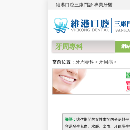
維港口腔三康門診 專業牙醫
牙周專科
網
當前位置：
牙周專科
>
牙周病
>
導語：
懷孕期間的女性由於內分泌與平
容易發生充血、水腫、出血、牙齦增生