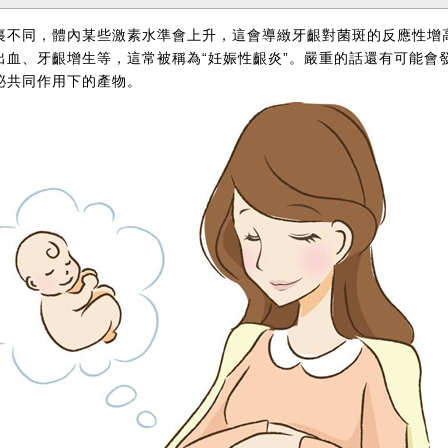
裏不同，體內某些激素水準會上升，這會導緻牙齦對菌斑的反應性增
血、牙齦增生等，這常被稱為“妊娠性齦炎”。嚴重的話還有可能會發生
泌共同作用下的產物。