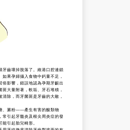
婦牙齒壞掉脫落了。維港口腔連鎖
。如果孕婦攝入食物中鈣量不足，
習俗影響，錯誤地認為孕期牙齦出
菌斑大量附著，軟垢、牙石堆積，
被清除，而牙菌斑是牙齒的大敵，
糖、澱粉——產生有害的酸類物
，常引起牙髓炎及根尖周炎症的發
可能引起胎兒畸形。
天用牙線徹底清除牙齒鄰接面的有