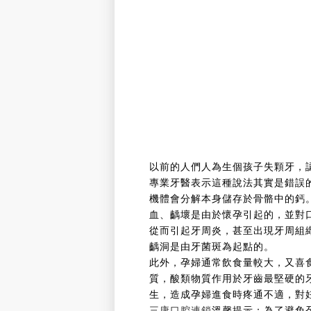
以前的人們人為生個孩子失顆牙，
專業牙醫表示這種說法其實是錯誤
機體會分解本身儲存於骨骼中的鈣
血、齲壞是由於懷孕引起的，並對
從而引起牙周炎，甚至出現牙周組
齲洞是由牙菌斑為起點的。
此外，孕婦通常飲食量較大，又喜
質，酸類物質作用於牙齒最堅硬的
生，造成孕婦進食時疼通不適，對
三康口腔連鎖
溫馨提示：為了避免