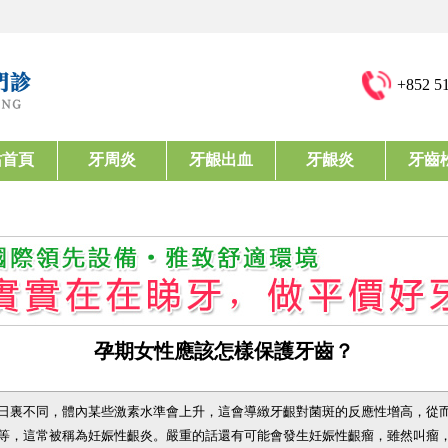
+852 5
站首頁
牙周炎
牙龈出血
牙龈炎
牙齒
孕期女性應該怎樣保護牙齒？
日裏不同，體內某些激素水準會上升，這會導緻牙齦對菌斑的反應性增高，從
等，這常被稱為妊娠性齦炎。嚴重的話還有可能會發生妊娠性齦瘤，雖然叫瘤