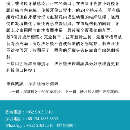
慢，或出現牙槽感染。正常的傷口，在拔除牙齒數小時後牙
齦組織向內卷編，使拔牙傷口變小。約24小時左右，即有纖
維母細胞自牙槽骨壁向血凝塊內增生幼稚的結締組織，逐漸
使血凝塊機化，最後再形成骨組織。在血塊機化的同時，牙
齦上皮由周圍向血塊表面生長，最後完全覆蓋整個創面。一
般3個月後牙槽窩才完全長平，並有新骨生長，最後牙槽窩被
新骨所充滿，所以拔牙後不會使旁邊的牙齒鬆動，若拔牙後
不鑲複假牙，時間長了，兩旁的牙齒失去依靠會向缺隙側傾
斜。
三康口腔連鎖
溫馨提示：拔牙後按醫囑認真做好護理會更有
利於傷口恢復！
推薦閱讀：
深圳種植牙價錢
上一篇：
深圳拔牙手術的基本步驟是怎樣的呢？
下一篇：
缺牙對人體生理功能的影響
香港電話：+852 5163 5310
深圳電話：+86 134 1885 8800
WhatsApp：+852 5163 5310 敬請預約！