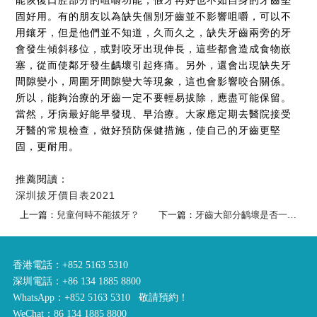
固好用。有的朋友以為缺失個別牙齒並不影響咀嚼，可以不
用鑲牙，但是他們並不知道，久而久之，缺失牙齒兩旁的牙
會發生傾斜移位，或對咬牙出現伸長，這些都會造成食物嵌
塞，從而使鄰牙發生齲壞引起疼痛。另外，還會出現缺失牙
間隙變小，周圍牙間隙變大等現象，這也會影響咬合關係。
所以，能夠治療的牙齒一定不要輕易拔除，應盡可能保留。
當然，牙病最好能早發現、早治療。大家應定期去醫院接受
牙醫的常規檢查，做好預防保健措施，使自己的牙齒更堅
固，更耐用。
推薦閱讀：
深圳拔牙價目表2021
上一篇：
兒童何時不能拔牙？
下一篇：
牙齒大部分齲壞是否一定要拔除呢？
香港電話：+852 5163 5310
深圳電話：+86 134 1885 8800
WhatsApp：+852 5163 5310 敬請預約！
WeChat：86 134 1885 8800