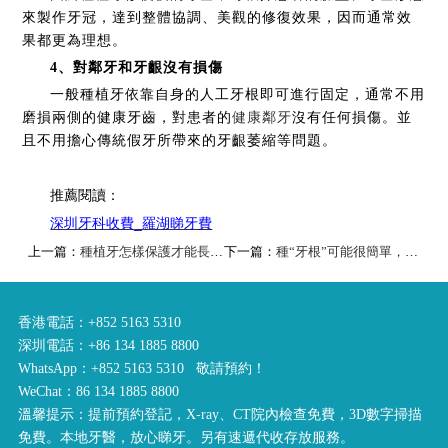
來製作牙冠，達到整體協調、美觀的修復效果，因而通常效
果都更為理想。
4、對鄰牙和牙齦沒有損傷
一般種植牙依靠自身的人工牙根即可進行固定，通常不用
磨損兩側的健康牙齒，對患者的
健康鄰牙
沒有任何損傷。並
且不用擔心傳統假牙所帶來的牙齦萎縮等問題。
推薦閱讀：
_
深圳牙科收費
羅湖睇牙費
上一篇：
種植牙怎樣保護才能長久使用呢？
下一篇：
種“牙根”可能很簡單，也可能很複雜
香港電話：+852 5163 5310
深圳電話：+86 134 1885 8800
WhatsApp：+852 5163 5310 敬請預約！
WeChat：86 134 1885 8800
溫馨提示：提前預約登記，X-ray、CT院內檢查免費，3D數字掃描
免費。本地牙醫，放心睇牙。另有速遞代收存放服務。