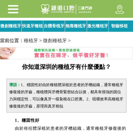
微創種植牙
快速牙種植
自體骨植牙
無痛種植牙
激光種植牙
智齒移植
當前位置：
種植牙
>
微創種植牙
>
你知道深圳的種植牙有什麼優點？
導語：
1、穩固性好由於種植體深植於患者的牙槽組織，通常種植牙
修復後的牙齒，種植體與牙槽骨緊密結合以後，都具有很強的固位
力與穩定性，可以像真牙一樣紮根在口腔裏。2、咀嚼效率高種植牙
修復後的牙齒，原理與真牙相似
1、穩固性好
由於
種植
體深植於患者的牙槽組織，通常種植牙修復後的