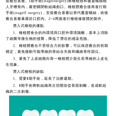
裝癒合基臺。I期手術(stageIsurgery)將種植體和覆蓋螺絲植
人牙槽骨內，嚴密關閉軟組織創口。種植體癒合後再進行期
手術(stageII surgery)，安裝癒合基臺以替代覆蓋螺絲，術後
癒合基臺暴露於口腔內。2~4周後進行種植修復體的製作。
潛入式種植的優點:
1、種植體食合的內環境與口腔外環境隔離，基本上消除
了細菌等微生物的侵襲，降低了潛在的感染危險。
2、種植體癒合不受咬合力的影響，可以保證癒合的初期
穩定，避免微動可能導緻的骨結合失敗和纖維骨性固位。
3、避免了上皮細胞向骨一種植體介面生長導緻的上皮化
生現象。
潛人式種植的缺點:
1、需要Ⅱ期手術，延長了治療週期。
2、Ⅱ期手術將軟組織再次切開並從骨面剝離，造成軟組
織的二次創傷。