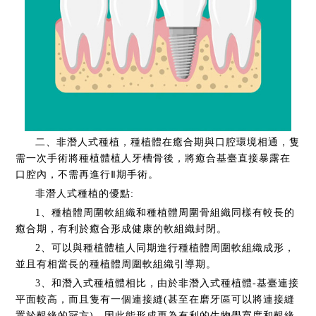
二、非潛人式種植，種植體在癒合期與口腔環境相通，隻
需一次手術將種植體植人牙槽骨後，將癒合基臺直接暴露在
口腔內，不需再進行Ⅱ期手術。
非潛人式種植的優點:
1、種植體周圍軟組織和種植體周圍骨組織同樣有較長的
癒合期，有利於癒合形成健康的軟組織封閉。
2、可以與種植體植人同期進行種植體周圍軟組織成形，
並且有相當長的種植體周圍軟組織引導期。
3、和潛入式種植體相比，由於非潛入式種植體-基臺連接
平面較高，而且隻有一個連接縫(甚至在磨牙區可以將連接縫
置於齦緣的冠方)，因此能形成更為有利的生物學寬度和齦緣