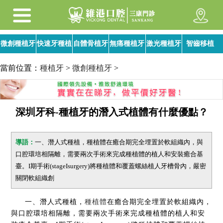
微創種植牙
快速牙種植
自體骨植牙
無痛種植牙
激光種植牙
智齒移植
當前位置：
種植牙
>
微創種植牙
>
深圳牙科-種植牙的潛入式植體有什麼優點？
導語：
一、潛人式種植，種植體在癒合期完全埋置於軟組織內，與
口腔環培相隔離，需要兩次手術來完成種植體的植人和安裝癒合基
臺。I期手術(stageIsurgery)將種植體和覆蓋螺絲植人牙槽骨內，嚴密
關閉軟組織創
一、潛人式種植，
種植體
在癒合期完全埋置於軟組織內，
與口腔環培相隔離，需要兩次手術來完成種植體的植人和安