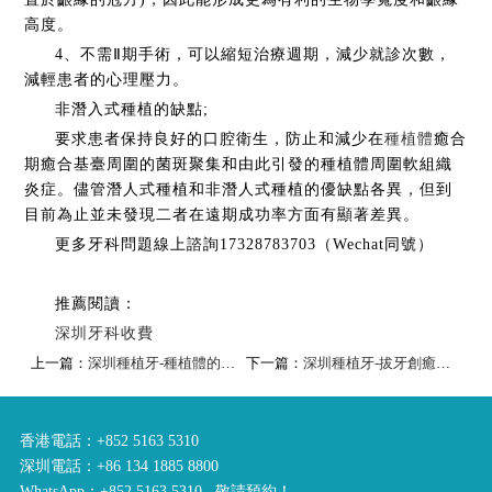
高度。
4、不需Ⅱ期手術，可以縮短治療週期，減少就診次數，
減輕患者的心理壓力。
非潛入式種植的缺點;
要求患者保持良好的口腔衛生，防止和減少在
種植體
癒合
期癒合基臺周圍的菌斑聚集和由此引發的種植體周圍軟組織
炎症。儘管潛人式種植和非潛人式種植的優缺點各異，但到
目前為止並未發現二者在遠期成功率方面有顯著差異。
更多牙科問題線上諮詢17328783703（Wechat同號）
推薦閱讀：
深圳牙科收費
上一篇：
深圳種植牙-種植體的分類
下一篇：
深圳種植牙-拔牙創癒合及種植體植入的時機
香港電話：+852 5163 5310
深圳電話：+86 134 1885 8800
WhatsApp：+852 5163 5310 敬請預約！