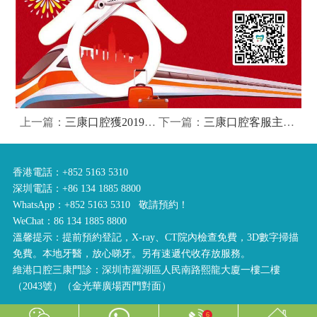
上一篇：
三康口腔獲2019年度深圳市百姓信賴牙科評選活動前3名
下一篇：
三康口腔客服主管2020新年訪談錄
香港電話：+852 5163 5310
深圳電話：+86 134 1885 8800
WhatsApp：+852 5163 5310 敬請預約！
WeChat：86 134 1885 8800
溫馨提示：提前預約登記，X-ray、CT院內檢查免費，3D數字掃描
免費。本地牙醫，放心睇牙。另有速遞代收存放服務。
維港口腔三康門診：深圳市羅湖區人民南路熙龍大廈一樓二樓
（2043號）（金光華廣場西門對面）
6