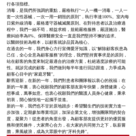
行各項指標。
消毒，是我們所強調的重點，嚴格執行“一人一機一消毒，一人一
套一次性器械，一次一用一銷毀的原則”，執行率達100%。室內每
日紫外線消毒，嚴格遵守器械滅菌原則。在對待患者以及治療過
程中，我們一絲不苟，精益求精，規範嚴格服務，嚴謹施治，醫
療糾紛率為0%。保障醫療安全一直是我們堅持不懈的追求。
以醫師技術為根本，以顧客就診品質為核心。
在過去的一年，我們身心力行宣傳愛牙知識，以“解除顧客疾患為
己任，全心全意為顧客服務”的理念，我們堅持實事求是的原則，
站在顧客的角度來制定最適合的治療方案，杜絕過度診療的可能
性。就診完成的顧客，我們做到每半年進行回訪跟進，力爭成為
顧客心目中的“家庭牙醫”。
辭舊迎新，在新的一年，我們對患者和團隊報以衷心的祝福：在
新的一年裏，衷心祝願我們的顧客朋友新年快樂，身體健康，心
想事成，萬事如意。也衷心祝願我們的醫護人員身心健康，秉承
初衷，開心愉悅地一起攜手並進。
新的一年，我們也不甘於原地踏步：希望醫生們的技術實力進一
步加強，定期參加專業培訓，加深企業文化，增強團隊間的契合
度，凝聚力！從患者的角度出發，為顧客朋友提供更好的優質服
務和便民條件，大家齊心合力，在大家的共同努力之下，臥薪嘗
膽，乘風破浪，成為大眾眼中的“牙科先鋒”。