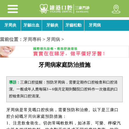
牙周炎
牙龈出血
牙龈炎
牙齒松動
牙周病
當前位置：
牙周專科
>
牙周病
>
牙周病家庭防治措施
導語：
三康口腔提醒：預防牙周病，需要定期作口腔檢查和口腔清
潔。一般成年人應每隔3～6個月定期到醫院口腔科作一次徹底的口
腔檢查與口腔清潔。
牙周病是常見嘅口腔疾病，需要預防和治療。以下是三康口
腔介紹嘅
牙周病
家庭預防措施：
1、注意飲食衛生。切勿常喝軟飲料，如冰茶、可樂、檸檬汽