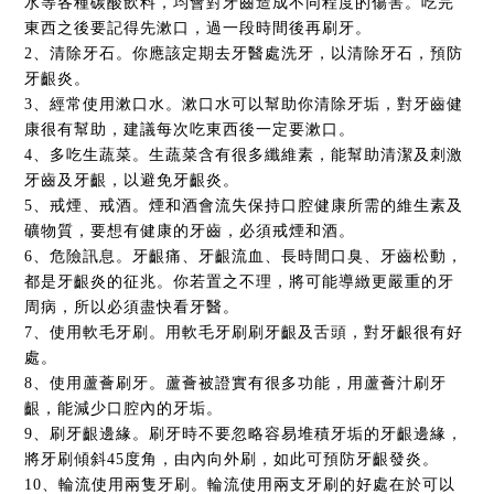
水等各種碳酸飲料，均會對牙齒造成不同程度的傷害。吃完
東西之後要記得先漱口，過一段時間後再刷牙。
2、清除牙石。你應該定期去牙醫處洗牙，以清除牙石，預防
牙齦炎。
3、經常使用漱口水。漱口水可以幫助你清除牙垢，對牙齒健
康很有幫助，建議每次吃東西後一定要漱口。
4、多吃生蔬菜。生蔬菜含有很多纖維素，能幫助清潔及刺激
牙齒及牙齦，以避免牙齦炎。
5、戒煙、戒酒。煙和酒會流失保持口腔健康所需的維生素及
礦物質，要想有健康的牙齒，必須戒煙和酒。
6、危險訊息。牙齦痛、牙齦流血、長時間口臭、牙齒松動，
都是牙齦炎的征兆。你若置之不理，將可能導緻更嚴重的牙
周病，所以必須盡快看牙醫。
7、使用軟毛牙刷。用軟毛牙刷刷牙齦及舌頭，對牙齦很有好
處。
8、使用蘆薈刷牙。蘆薈被證實有很多功能，用蘆薈汁刷牙
齦，能減少口腔內的牙垢。
9、刷牙齦邊緣。刷牙時不要忽略容易堆積牙垢的牙齦邊緣，
將牙刷傾斜45度角，由內向外刷，如此可預防牙齦發炎。
10、輪流使用兩隻牙刷。輪流使用兩支牙刷的好處在於可以