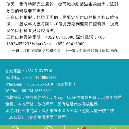
使另一隻有時間完全風幹，從而減少細菌滋生的幾率，這對
牙齒的健康非常重要。
三康口腔
提醒：預防牙周病，需要定期作口腔檢查和口腔清
潔。一般成年人應每隔3～6個月定期到醫院口腔科做一次徹
底的口腔檢查與口腔清潔。
三康口腔
香港電話：+852 69416900 深圳電話：+86
13924659233
WhatsApp：+852 69416900
上一篇：
牙周病家庭防治和預防
下一篇：
什麼是預防牙周疾病的有效措施呢？
香港電話：+852 5163 5310
深圳電話：+86 134 1885 8800
WhatsApp：+852 5163 5310 敬請預約！
WeChat：86 134 1885 8800
溫馨提示：提前預約登記，X-ray、CT院內檢查免費，3D數字掃描
免費。本地牙醫，放心睇牙。另有速遞代收存放服務。
維港口腔三康門診：深圳市羅湖區人民南路熙龍大廈一樓二樓
（2043號）（金光華廣場西門對面）
6